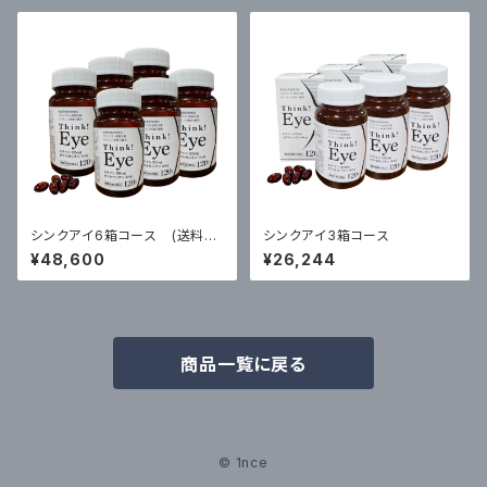
シンクアイ6箱コース (送料無
シンクアイ3箱コース
料)
¥48,600
¥26,244
商品一覧に戻る
© 1nce