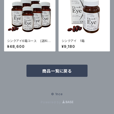
シンクアイ6箱コース (送料無
シンクアイ 1箱
料)
¥48,600
¥9,180
商品一覧に戻る
© 1nce
Powered by